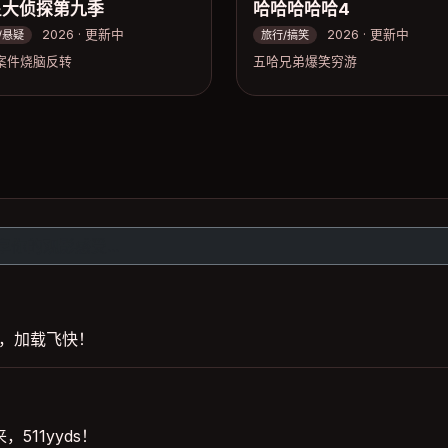
星大侦探第九季
哈哈哈哈哈4
2026 · 更新中
2026 · 更新中
/悬疑
旅行/搞笑
案件烧脑反转
五哈兄弟爆笑穷游
清，加载飞快！
511yyds！