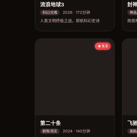
流浪地球3
封
2026 · 172分钟
科幻/灾难
神话
人类文明终极之战，郭帆科幻史诗
商周
9.5
第二十条
飞驰
2024 · 140分钟
剧情/现实
喜剧