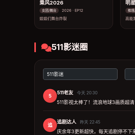
乘风2026
明
2026 · EP12
女团/舞台
推理
姐姐们舞台炸裂
高能
511影迷圈
511老友
今天 20:30
5
511影视太棒了！流浪地球3画质超
追剧达人
昨天 22:45
追
庆余年3更新超快，每天追剧停不下来，