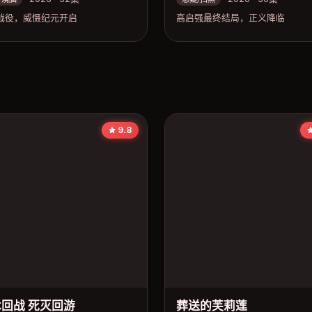
战役，威慑纪元开启
高启强最终结局，正义降临
9.8
回战 死灭回游
葬送的芙莉莲