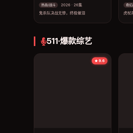
2026 · 26集
热血/战斗
奇幻
鬼杀队决战无惨，终极催泪
虎杖
511·爆款综艺
9.6