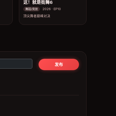
这！就是街舞6
2026 · EP10
舞蹈/竞技
顶尖舞者巅峰对决
发布