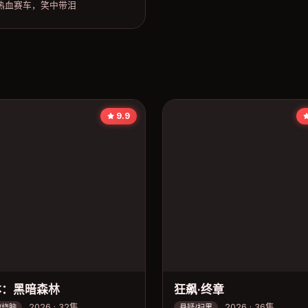
热血赛车，笑中带泪
9.9
体：黑暗森林
狂飙·终章
2026 · 32集
2026 · 36集
/烧脑
悬疑/扫黑