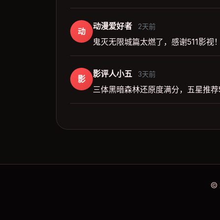
动漫爱好者
2天前
动
鬼灭无限城篇太燃了，感谢511影视
影评人小五
3天前
影
三体黑暗森林还原度满分，五星推荐5
©