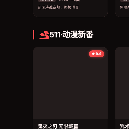
范闲决战京都，终极博弈
黑暗
511·动漫新番
9.9
鬼灭之刃 无限城篇
咒术