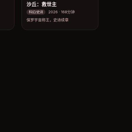
沙丘：救世主
2026 · 168分钟
科幻/史诗
保罗宇宙称王，史诗续章