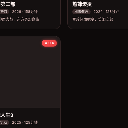
神第二部
热辣滚烫
2026 · 158分钟
2024 · 128分钟
/奇幻
剧情/励志
神魔大战，东方奇幻巅峰
贾玲热血蜕变，笑泪交织
9.6
人生3
2025 · 125分钟
/运动