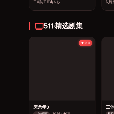
正当防卫直击人心
沈腾
511·精选剧集
9.8
庆余年3
三
2026 · 40集
古装/权谋
科幻