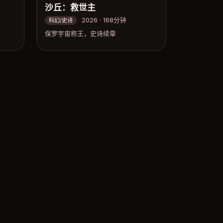
沙丘：救世主
2026 · 168分钟
科幻/史诗
保罗宇宙称王，史诗续章