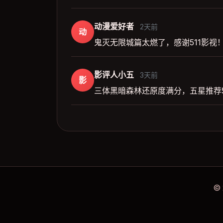
动漫爱好者
2天前
动
鬼灭无限城篇太燃了，感谢511影视
影评人小五
3天前
影
三体黑暗森林还原度满分，五星推荐5
©