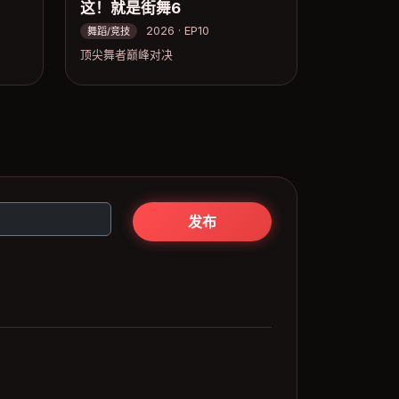
这！就是街舞6
2026 · EP10
舞蹈/竞技
顶尖舞者巅峰对决
发布