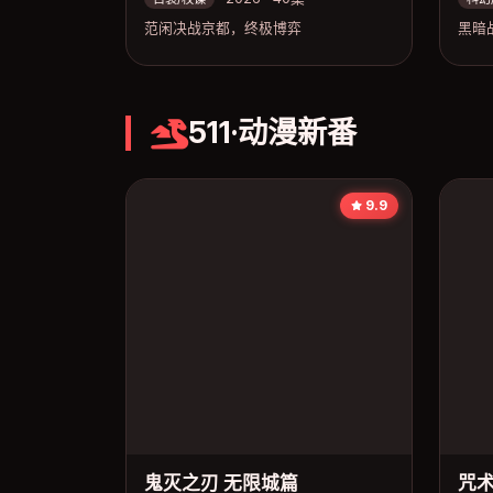
范闲决战京都，终极博弈
黑暗
511·动漫新番
9.9
鬼灭之刃 无限城篇
咒术