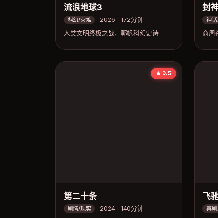
流浪地球3
封
2026 · 172分钟
科幻/灾难
神话
人类文明终极之战，郭帆科幻史诗
商周
9.5
第二十条
飞驰
2024 · 140分钟
剧情/现实
喜剧