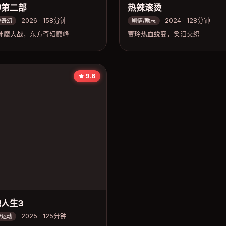
神第二部
热辣滚烫
2026 · 158分钟
2024 · 128分钟
/奇幻
剧情/励志
神魔大战，东方奇幻巅峰
贾玲热血蜕变，笑泪交织
9.6
人生3
2025 · 125分钟
/运动