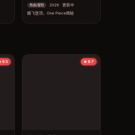
2026 · 更新中
热血/冒险
路飞登顶，One Piece揭秘
9.5
9.7