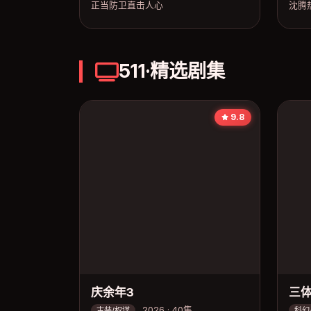
正当防卫直击人心
沈腾
511·精选剧集
9.8
庆余年3
三
2026 · 40集
古装/权谋
科幻