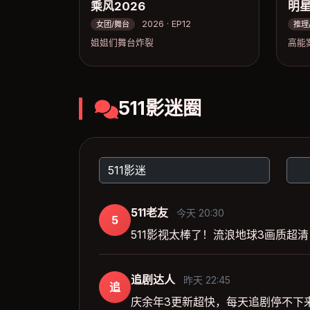
乘风2026
明
2026 · EP12
女团/舞台
推理
姐姐们舞台炸裂
高能
511影迷圈
511老友
今天 20:30
5
511影视太棒了！流浪地球3画质超
追剧达人
昨天 22:45
追
庆余年3更新超快，每天追剧停不下来，