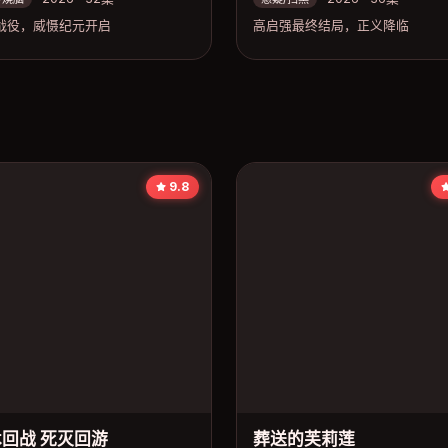
战役，威慑纪元开启
高启强最终结局，正义降临
9.8
回战 死灭回游
葬送的芙莉莲