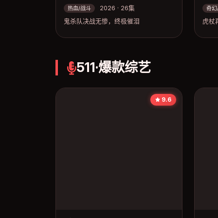
2026 · 26集
热血/战斗
奇幻
鬼杀队决战无惨，终极催泪
虎杖
511·爆款综艺
9.6