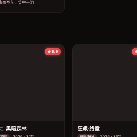
热血赛车，笑中带泪
9.9
体：黑暗森林
狂飙·终章
2026 · 32集
2026 · 36集
/烧脑
悬疑/扫黑