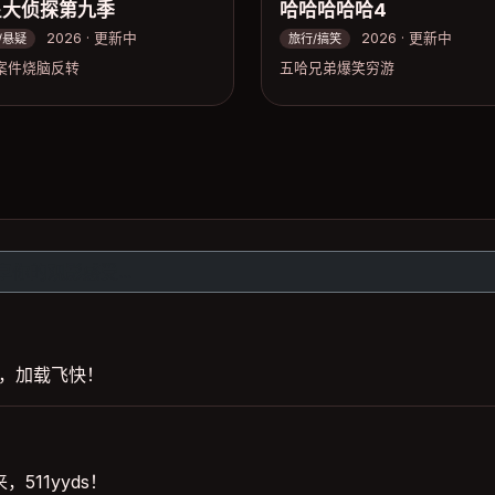
星大侦探第九季
哈哈哈哈哈4
2026 · 更新中
2026 · 更新中
/悬疑
旅行/搞笑
案件烧脑反转
五哈兄弟爆笑穷游
清，加载飞快！
511yyds！