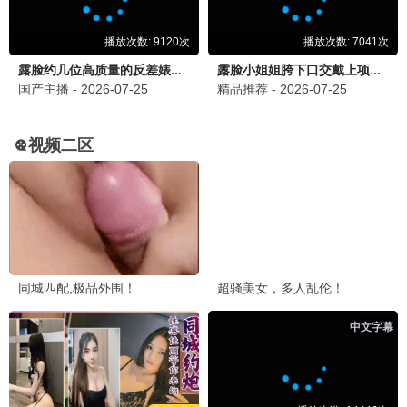
明星大侦探第九季
2026 · 更新中
推理/悬疑
高能案件烧脑反转
9.5